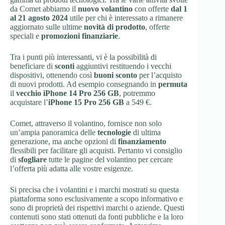
da Comet abbiamo il
nuovo volantino
con offerte
dal 1
al 21 agosto 2024
utile per chi è interessato a rimanere
aggiornato sulle ultime
novità di prodotto
, offerte
speciali e
promozioni finanziarie
.
Tra i punti più interessanti, vi è la possibilità di
beneficiare di
sconti
aggiuntivi restituendo i vecchi
dispositivi, ottenendo così
buoni sconto
per l’acquisto
di nuovi prodotti. Ad esempio consegnando in
permuta
il
vecchio iPhone 14 Pro 256 GB
, potremmo
acquistare l’
iPhone 15 Pro 256 GB
a 549 €.
Comet, attraverso il volantino, fornisce non solo
un’ampia panoramica delle
tecnologie
di ultima
generazione, ma anche opzioni di
finanziamento
flessibili per facilitare gli acquisti. Pertanto vi consiglio
di
sfogliare
tutte le pagine del volantino per cercare
l’offerta più adatta alle vostre esigenze.
Si precisa che i volantini e i marchi mostrati su questa
piattaforma sono esclusivamente a scopo informativo e
sono di proprietà dei rispettivi marchi o aziende. Questi
contenuti sono stati ottenuti da fonti pubbliche e la loro