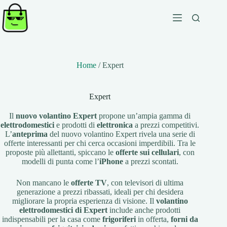
Salta
al
contenuto
Home
/
Expert
Expert
Il
nuovo volantino Expert
propone un’ampia gamma di
elettrodomestici
e prodotti di
elettronica
a prezzi competitivi.
L’
anteprima
del nuovo volantino Expert rivela una serie di
offerte interessanti per chi cerca occasioni imperdibili. Tra le
proposte più allettanti, spiccano le
offerte sui cellulari
, con
modelli di punta come l’
iPhone
a prezzi scontati.
Non mancano le
offerte TV
, con televisori di ultima
generazione a prezzi ribassati, ideali per chi desidera
migliorare la propria esperienza di visione. Il
volantino
elettrodomestici di Expert
include anche prodotti
indispensabili per la casa come
frigoriferi
in offerta,
forni da