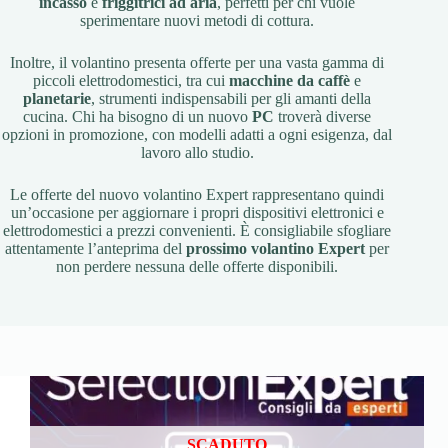
incasso
e
friggitrici ad aria
, perfetti per chi vuole
sperimentare nuovi metodi di cottura.
Inoltre, il volantino presenta offerte per una vasta gamma di
piccoli elettrodomestici, tra cui
macchine da caffè
e
planetarie
, strumenti indispensabili per gli amanti della
cucina. Chi ha bisogno di un nuovo
PC
troverà diverse
opzioni in promozione, con modelli adatti a ogni esigenza, dal
lavoro allo studio.
Le offerte del nuovo volantino Expert rappresentano quindi
un’occasione per aggiornare i propri dispositivi elettronici e
elettrodomestici a prezzi convenienti. È consigliabile sfogliare
attentamente l’anteprima del
prossimo volantino Expert
per
non perdere nessuna delle offerte disponibili.
SCADUTO