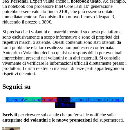
365 Personal
. Expert valuta anche il
notebook usato
. Ad esempio,
un notebook con processore Intel Core i3 di 10ª generazione
potrebbe essere valutato fino a 210€, che può essere scontato
immediatamente sull’acquisto di un nuovo Lenovo Ideapad 3,
riducendo il prezzo a 389€.
Si precisa che i volantini e i marchi mostrati su questa piattaforma
sono esclusivamente a scopo informativo e sono di proprietà dei
rispettivi marchi o aziende. Questi contenuti sono stati ottenuti da
fonti pubbliche e la loro esattezza non può essere confermata.
Anteprima Volantino declina qualsiasi responsabilità per eventuali
imprecisioni presenti nei volantini o in altri materiali. Si consiglia
vivamente di verificare le informazioni ufficiali direttamente presso i
produttori. I diritti relativi ai materiali di terze parti appartengono ai
rispettivi detentori.
Seguici su
Telegram
Whatsapp
Youtube
TikTok
Facebook
Facebook (Gruppo)
X (Twitter)
Iscriviti
per ricevere sul canale che preferisci le notifiche sulle
anteprime dei volantini
e le
nuove promozioni
dei supermercati.