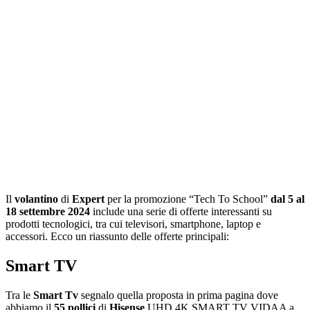
Il
volantino
di
Expert
per la promozione “Tech To School”
dal 5 al
18 settembre 2024
include una serie di offerte interessanti su
prodotti tecnologici, tra cui televisori, smartphone, laptop e
accessori. Ecco un riassunto delle offerte principali:
Smart TV
Tra le
Smart Tv
segnalo quella proposta in prima pagina dove
abbiamo il
55 pollici
di
Hisense
UHD 4K SMART TV VIDAA a