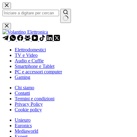
Salta
al
contenuto
Nessun
risultato
Elettrodomestici
TV e Video
Audio e Cuffie
Smartphone e Tablet
PC e accessori computer
Gaming
Chi siamo
Contatti
Termini e condizioni
Privacy Policy
Cookie policy
Unieuro
Euronics
Mediaworld
Expert