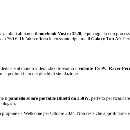
ca. Infatti abbiamo il
notebook Vostro 3520
, equipaggiato con process
to a 769 €. Un’altra offerta interessante riguarda il
Galaxy Tab A9
. Per
rte dedicate al mondo videoludico troviamo il
volante TS-PC Racer Ferr
ità per tutti i fan dei giochi di simulazione.
ne il
pannello solare portatile Bluetti da 350W
, perfetto per ricarica
cologica.
à propone da Wellcome per Ottobre 2024. Non resta che approfittarne e v