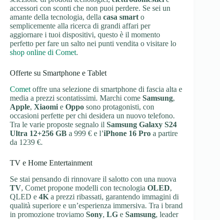
accessori con sconti che non puoi perdere. Se sei un
amante della tecnologia, della
casa smart
o
semplicemente alla ricerca di grandi affari per
aggiornare i tuoi dispositivi, questo è il momento
perfetto per fare un salto nei punti vendita o visitare lo
shop online di Comet
.
Offerte su Smartphone e Tablet
Comet
offre una selezione di smartphone di fascia alta e
media a prezzi scontatissimi. Marchi come
Samsung
,
Apple
,
Xiaomi
e
Oppo
sono protagonisti, con
occasioni perfette per chi desidera un nuovo telefono.
Tra le varie proposte segnalo il
Samsung Galaxy S24
Ultra 12+256 GB
a 999 € e l’
iPhone 16 Pro
a partire
da 1239 €.
TV e Home Entertainment
Se stai pensando di rinnovare il salotto con una nuova
TV
, Comet propone modelli con tecnologia
OLED
,
QLED e
4K
a prezzi ribassati, garantendo immagini di
qualità superiore e un’esperienza immersiva. Tra i brand
in promozione troviamo
Sony
,
LG
e
Samsung
, leader