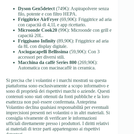
Dyson Gen5detect
(749€): Aspirapolvere senza
filo, potente e con filtro HEPA.
Friggitrice AirFryer
(69,90€): Friggitrice ad aria
con capacità di 4,1L e app ricettario.
Microonde Cook20
(99€): Microonde con grill e
capacità 20L.
Friggisano Infinity
(89,90€): Friggitrice ad aria
da 8L con display digitale.
Asciugacapelli Bellissima
(59,90€): Con 3
accessori per diversi stili.
Macchina da caffè Series 800
(269,90€):
Automatica con macinacaffè in ceramica.
Si precisa che i volantini e i marchi mostrati su questa
piattaforma sono esclusivamente a scopo informativo e
sono di proprietà dei rispettivi marchi o aziende. Questi
contenuti sono stati ottenuti da fonti pubbliche e la loro
esattezza non può essere confermata. Anteprima
Volantino declina qualsiasi responsabilità per eventuali
imprecisioni presenti nei volantini o in altri materiali. Si
consiglia vivamente di verificare le informazioni
ufficiali direttamente presso i produttori. I diritti relativi
ai materiali di terze parti appartengono ai rispettivi