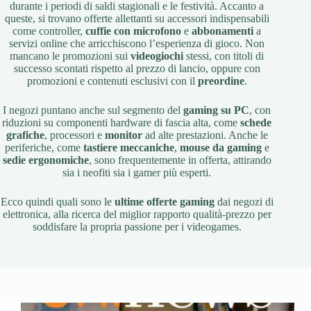
durante i periodi di saldi stagionali e le festività. Accanto a
queste, si trovano offerte allettanti su accessori indispensabili
come controller,
cuffie con microfono
e
abbonamenti
a
servizi online che arricchiscono l’esperienza di gioco. Non
mancano le promozioni sui
videogiochi
stessi, con titoli di
successo scontati rispetto al prezzo di lancio, oppure con
promozioni e contenuti esclusivi con il
preordine
.
I negozi puntano anche sul segmento del
gaming su PC
, con
riduzioni su componenti hardware di fascia alta, come
schede
grafiche
, processori e
monitor
ad alte prestazioni. Anche le
periferiche, come
tastiere meccaniche
,
mouse da gaming
e
sedie ergonomiche
, sono frequentemente in offerta, attirando
sia i neofiti sia i gamer più esperti.
Ecco quindi quali sono le
ultime offerte gaming
dai negozi di
elettronica, alla ricerca del miglior rapporto qualità-prezzo per
soddisfare la propria passione per i videogames.