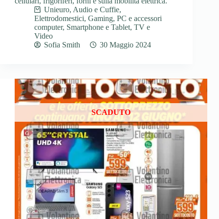
cellulari, frigoriferi, forni e sulla mobilità elettrica.
Unieuro
,
Audio e Cuffie
,
Elettrodomestici
,
Gaming
,
PC e accessori
computer
,
Smartphone e Tablet
,
TV e
Video
Sofia Smith
30 Maggio 2024
SCADUTO