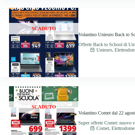
SCADUTO
Volantino Unieuro Back to Sc
Offerte Back to School di Uni
Unieuro
,
Elettrodom
SCADUTO
Volantino Comet dal 22 agost
Super offerte Comet: nuovo vol
Comet
,
Elettrodomes