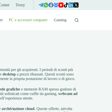
Comet
Trony
et
PC e accessori computer
Gaming
ità per gli acquirenti. I periodi di sconti più
e
desktop
a prezzi ribassati. Questi sconti sono
ente la propria postazione di lavoro o di gioco.
ede grafiche
e memorie RAM spesso godono di
 più sofisticati come cuffie da gaming,
webcam ad
ell’esperienza utente.
 e
archiviazione cloud
. Queste offerte, talvolta