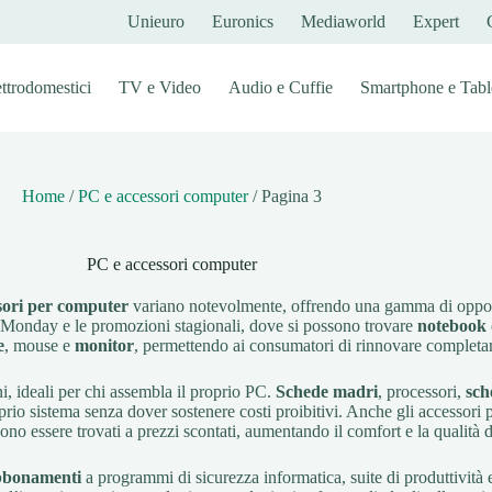
Unieuro
Euronics
Mediaworld
Expert
ettrodomestici
TV e Video
Audio e Cuffie
Smartphone e Tabl
Home
/
PC e accessori computer
/
Pagina 3
PC e accessori computer
sori per computer
variano notevolmente, offrendo una gamma di opportun
er Monday e le promozioni stagionali, dove si possono trovare
notebook
e
, mouse e
monitor
, permettendo ai consumatori di rinnovare completam
i, ideali per chi assembla il proprio PC.
Schede madri
, processori,
sch
oprio sistema senza dover sostenere costi proibitivi. Anche gli accessori
o essere trovati a prezzi scontati, aumentando il comfort e la qualità d
bbonamenti
a programmi di sicurezza informatica, suite di produttività