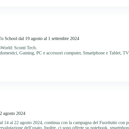
 School dal 19 agosto al 1 settembre 2024
aWorld: Sconti Tech.
odomestici
,
Gaming
,
PC e accessori computer
,
Smartphone e Tablet
,
TV
22 agosto 2024
dal 14 al 22 agosto 2024, continua con la campagna del Fuoritutto con 
ervalutazione dell’usato. Inoltre, ci sono offerte su notebook, smartpho