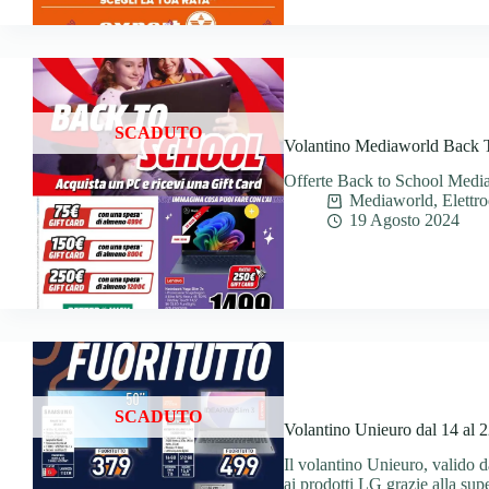
SCADUTO
Volantino Mediaworld Back To
Offerte Back to School Medi
Mediaworld
,
Elettr
19 Agosto 2024
SCADUTO
Volantino Unieuro dal 14 al 
Il volantino Unieuro, valido 
ai prodotti LG grazie alla sup