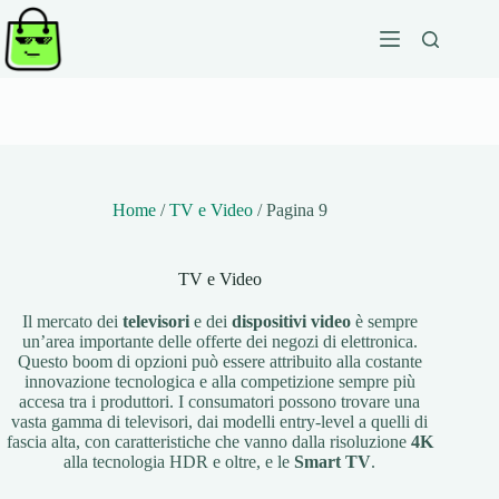
Salta
al
contenuto
Home
/
TV e Video
/
Pagina 9
TV e Video
Il mercato dei
televisori
e dei
dispositivi video
è sempre
un’area importante delle offerte dei negozi di elettronica.
Questo boom di opzioni può essere attribuito alla costante
innovazione tecnologica e alla competizione sempre più
accesa tra i produttori. I consumatori possono trovare una
vasta gamma di televisori, dai modelli entry-level a quelli di
fascia alta, con caratteristiche che vanno dalla risoluzione
4K
alla tecnologia HDR e oltre, e le
Smart TV
.