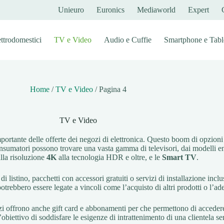
Unieuro
Euronics
Mediaworld
Expert
ettrodomestici
TV e Video
Audio e Cuffie
Smartphone e Tabl
Home
/
TV e Video
/
Pagina 4
TV e Video
ortante delle offerte dei negozi di elettronica. Questo boom di opzioni 
nsumatori possono trovare una vasta gamma di televisori, dai modelli entry
lla risoluzione
4K
alla tecnologia HDR e oltre, e le
Smart TV
.
di listino, pacchetti con accessori gratuiti o servizi di installazione incl
potrebbero essere legate a vincoli come l’acquisto di altri prodotti o l’
zi offrono anche gift card e abbonamenti per che permettono di acceder
l’obiettivo di soddisfare le esigenze di intrattenimento di una clientela se