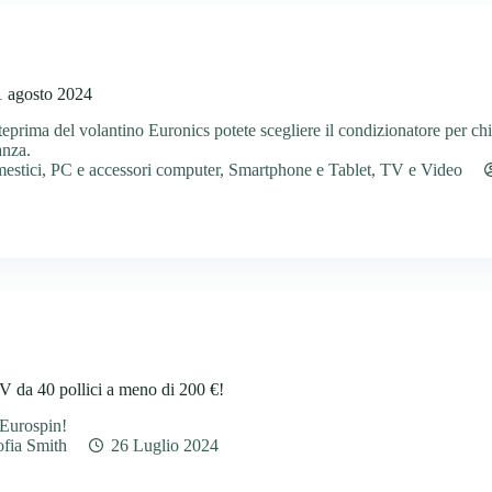
1 agosto 2024
teprima del volantino Euronics potete scegliere il condizionatore per chi
anza.
estici
,
PC e accessori computer
,
Smartphone e Tablet
,
TV e Video
V da 40 pollici a meno di 200 €!
 Eurospin!
ofia Smith
26 Luglio 2024