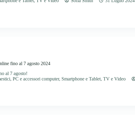
artphone e Tablet
,
TV e Video
Sofia Smith
31 Luglio 2024
line fino al 7 agosto 2024
no al 7 agosto!
estici
,
PC e accessori computer
,
Smartphone e Tablet
,
TV e Video