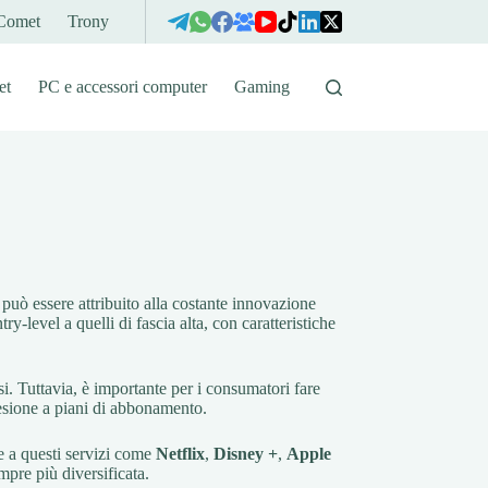
Comet
Trony
et
PC e accessori computer
Gaming
può essere attribuito alla costante innovazione
-level a quelli di fascia alta, con caratteristiche
usi. Tuttavia, è importante per i consumatori fare
adesione a piani di abbonamento.
e a questi servizi come
Netflix
,
Disney +
,
Apple
mpre più diversificata.