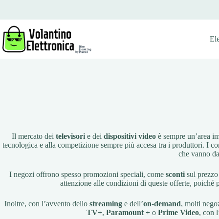
Salta
al
contenuto
El
Il mercato dei
televisori
e dei
dispositivi video
è sempre un’area imp
tecnologica e alla competizione sempre più accesa tra i produttori. I co
che vanno da
I negozi offrono spesso promozioni speciali, come
sconti
sul prezzo 
attenzione alle condizioni di queste offerte, poiché 
Inoltre, con l’avvento dello
streaming
e dell’
on-demand
, molti nego
TV+
,
Paramount +
o
Prime Video
, con 