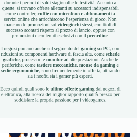
durante i periodi di saldi stagionali e le festività. Accanto a
queste, si trovano offerte allettanti su accessori indispensabili
come controller,
cuffie con microfono
e
abbonamenti
a
servizi online che arricchiscono l’esperienza di gioco. Non
mancano le promozioni sui
videogiochi
stessi, con titoli di
successo scontati rispetto al prezzo di lancio, oppure con
promozioni e contenuti esclusivi con il
preordine
.
I negozi puntano anche sul segmento del
gaming su PC
, con
riduzioni su componenti hardware di fascia alta, come
schede
grafiche
, processori e
monitor
ad alte prestazioni. Anche le
periferiche, come
tastiere meccaniche
,
mouse da gaming
e
sedie ergonomiche
, sono frequentemente in offerta, attirando
sia i neofiti sia i gamer più esperti.
Ecco quindi quali sono le
ultime offerte gaming
dai negozi di
elettronica, alla ricerca del miglior rapporto qualità-prezzo per
soddisfare la propria passione per i videogames.