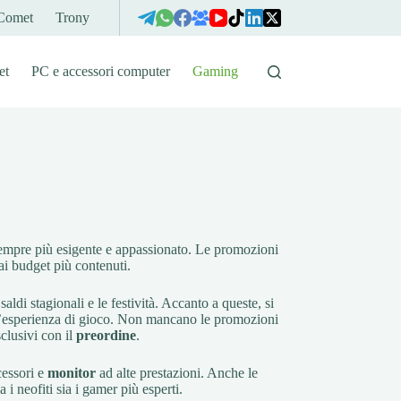
Comet
Trony
et
PC e accessori computer
Gaming
empre più esigente e appassionato. Le promozioni
ai budget più contenuti.
saldi stagionali e le festività. Accanto a queste, si
 l’esperienza di gioco. Non mancano le promozioni
sclusivi con il
preordine
.
cessori e
monitor
ad alte prestazioni. Anche le
 i neofiti sia i gamer più esperti.