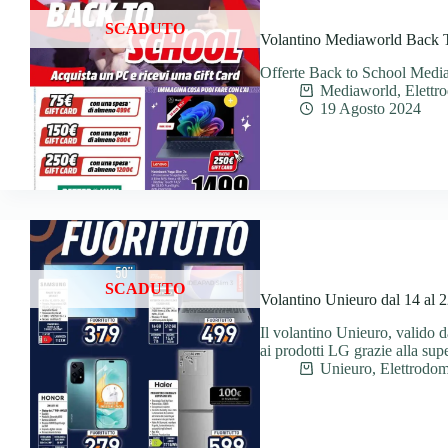
SCADUTO
Volantino Mediaworld Back To
Offerte Back to School Medi
Mediaworld
,
Elettr
19 Agosto 2024
SCADUTO
Volantino Unieuro dal 14 al 
Il volantino Unieuro, valido 
ai prodotti LG grazie alla sup
Unieuro
,
Elettrodom