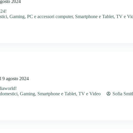
agosto 2024
024!
tici
,
Gaming
,
PC e accessori computer
,
Smartphone e Tablet
,
TV e Vi
l 9 agosto 2024
diaworld!
odomestici
,
Gaming
,
Smartphone e Tablet
,
TV e Video
Sofia Smit