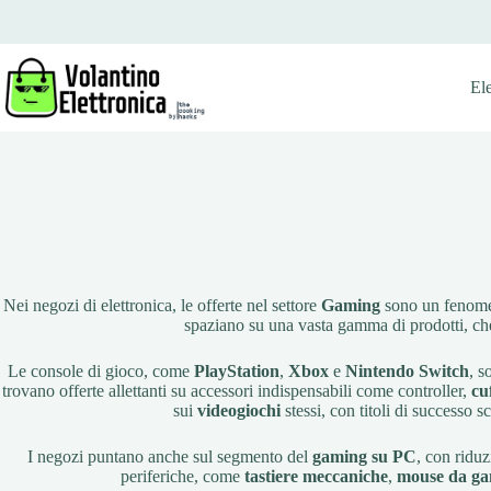
Salta
al
contenuto
El
Nei negozi di elettronica, le offerte nel settore
Gaming
sono un fenome
spaziano su una vasta gamma di prodotti, c
Le console di gioco, come
PlayStation
,
Xbox
e
Nintendo Switch
, s
trovano offerte allettanti su accessori indispensabili come controller,
cu
sui
videogiochi
stessi, con titoli di successo 
I negozi puntano anche sul segmento del
gaming su PC
, con ridu
periferiche, come
tastiere meccaniche
,
mouse da g