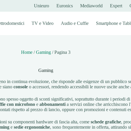
Unieuro
Euronics
Mediaworld
Expert
ettrodomestici
TV e Video
Audio e Cuffie
Smartphone e Tabl
Home
/
Gaming
/
Pagina 3
Gaming
no in continua evoluzione, che risponde alle esigenze di un pubblico s
he siano
console
o accessori, rendendo accessibili le nuove uscite anche 
ono spesso oggetto di sconti significativi, soprattutto durante i periodi di 
ffie con microfono
e
abbonamenti
a servizi online che arricchiscono
scontati rispetto al prezzo di lancio, oppure con promozioni e contenuti e
zioni su componenti hardware di fascia alta, come
schede grafiche
, pro
aming
e
sedie ergonomiche
, sono frequentemente in offerta, attirando sia