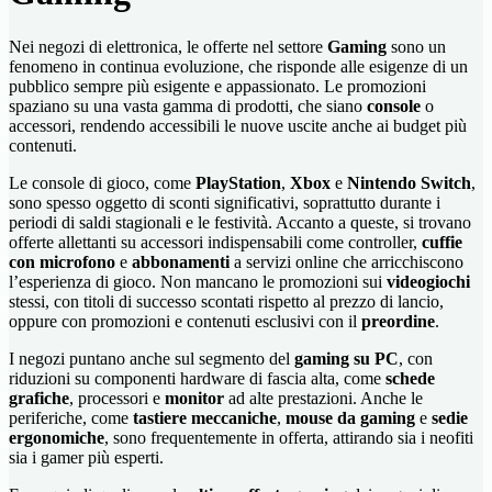
Nei negozi di elettronica, le offerte nel settore
Gaming
sono un
fenomeno in continua evoluzione, che risponde alle esigenze di un
pubblico sempre più esigente e appassionato. Le promozioni
spaziano su una vasta gamma di prodotti, che siano
console
o
accessori, rendendo accessibili le nuove uscite anche ai budget più
contenuti.
Le console di gioco, come
PlayStation
,
Xbox
e
Nintendo Switch
,
sono spesso oggetto di sconti significativi, soprattutto durante i
periodi di saldi stagionali e le festività. Accanto a queste, si trovano
offerte allettanti su accessori indispensabili come controller,
cuffie
con microfono
e
abbonamenti
a servizi online che arricchiscono
l’esperienza di gioco. Non mancano le promozioni sui
videogiochi
stessi, con titoli di successo scontati rispetto al prezzo di lancio,
oppure con promozioni e contenuti esclusivi con il
preordine
.
I negozi puntano anche sul segmento del
gaming su PC
, con
riduzioni su componenti hardware di fascia alta, come
schede
grafiche
, processori e
monitor
ad alte prestazioni. Anche le
periferiche, come
tastiere meccaniche
,
mouse da gaming
e
sedie
ergonomiche
, sono frequentemente in offerta, attirando sia i neofiti
sia i gamer più esperti.